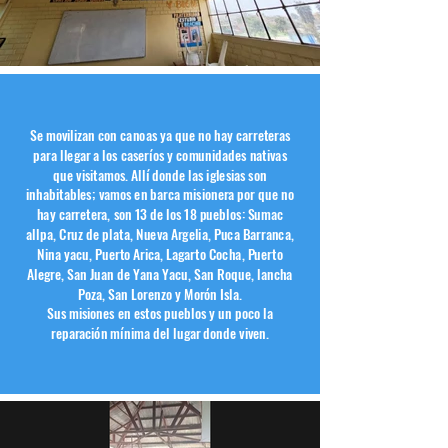
Se movilizan con canoas ya que no hay carreteras
para llegar a los caseríos y comunidades nativas
que visitamos. Allí donde las iglesias son
inhabitables; vamos en barca misionera por que no
hay carretera, son 13 de los 18 pueblos: Sumac
allpa, Cruz de plata, Nueva Argelia, Puca Barranca,
Nina yacu, Puerto Arica, Lagarto Cocha, Puerto
Alegre, San Juan de Yana Yacu, San Roque, lancha
Poza, San Lorenzo y Morón Isla.
Sus misiones en estos pueblos y un poco la
reparación mínima del lugar donde viven.