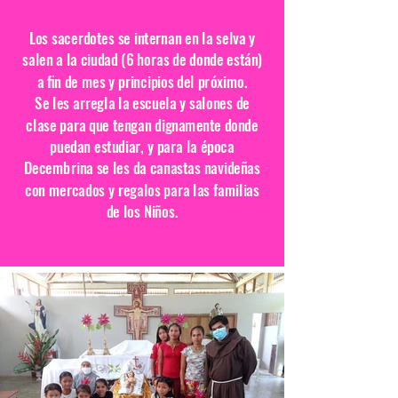
Los sacerdotes se internan en la selva y
salen a la ciudad (6 horas de donde están)
a fin de mes y principios del próximo.
Se les arregla la escuela y salones de
clase para que tengan dignamente donde
puedan estudiar, y para la época
Decembrina se les da canastas navideñas
con mercados y regalos para las familias
de los Niños.