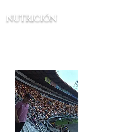
NUTRICIÓN
Realizamos acuerdos con
entidades de apoyo que velan
por la alimentación de los niños
en estado de desnutrición