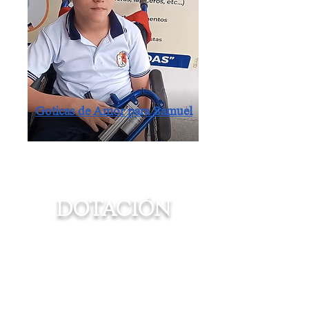
Goticas de Amor para Samuel
DOTACIÓN
Un par de zapatos, una muda de
ropa, hacen la diferencia para
abrir puertas y acceder a
mejores oportunidades