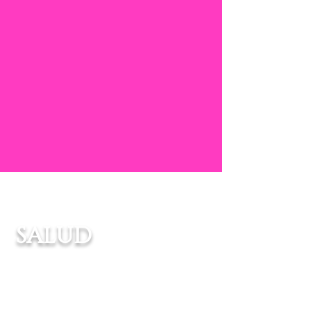
SALUD
Realizamos avanzadas de salud,
en las cuales vamos a
poblaciones en riesgo que no